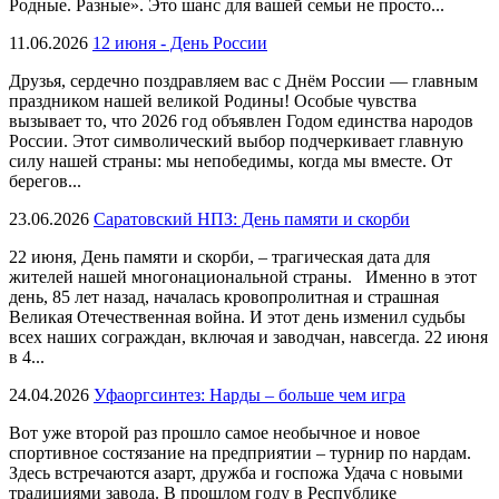
Родные. Разные». Это шанс для вашей семьи не просто...
11.06.2026
12 июня - День России
Друзья, сердечно поздравляем вас с Днём России — главным
праздником нашей великой Родины! Особые чувства
вызывает то, что 2026 год объявлен Годом единства народов
России. Этот символический выбор подчеркивает главную
силу нашей страны: мы непобедимы, когда мы вместе. От
берегов...
23.06.2026
Саратовский НПЗ: День памяти и скорби
22 июня, День памяти и скорби, – трагическая дата для
жителей нашей многонациональной страны. Именно в этот
день, 85 лет назад, началась кровопролитная и страшная
Великая Отечественная война. И этот день изменил судьбы
всех наших сограждан, включая и заводчан, навсегда. 22 июня
в 4...
24.04.2026
Уфаоргсинтез: Нарды – больше чем игра
Вот уже второй раз прошло самое необычное и новое
спортивное состязание на предприятии – турнир по нардам.
Здесь встречаются азарт, дружба и госпожа Удача с новыми
традициями завода. В прошлом году в Республике