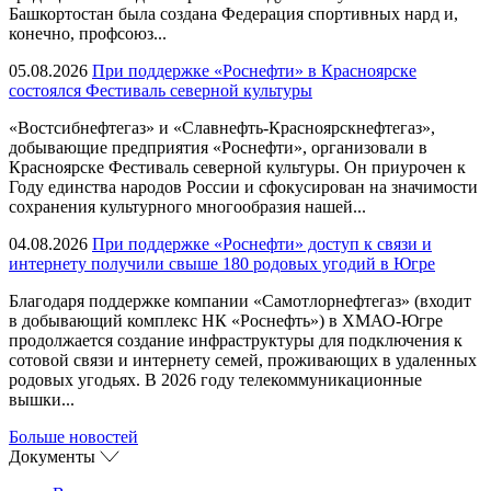
Башкортостан была создана Федерация спортивных нард и,
конечно, профсоюз...
05.08.2026
При поддержке «Роснефти» в Красноярске
состоялся Фестиваль северной культуры
«Востсибнефтегаз» и «Славнефть-Красноярскнефтегаз»,
добывающие предприятия «Роснефти», организовали в
Красноярске Фестиваль северной культуры. Он приурочен к
Году единства народов России и сфокусирован на значимости
сохранения культурного многообразия нашей...
04.08.2026
При поддержке «Роснефти» доступ к связи и
интернету получили свыше 180 родовых угодий в Югре
Благодаря поддержке компании «Самотлорнефтегаз» (входит
в добывающий комплекс НК «Роснефть») в ХМАО-Югре
продолжается создание инфраструктуры для подключения к
сотовой связи и интернету семей, проживающих в удаленных
родовых угодьях. В 2026 году телекоммуникационные
вышки...
Больше новостей
Документы