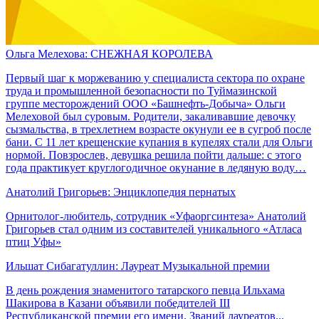
Ольга Мелехова: СНЕЖНАЯ КОРОЛЕВА
Первый шаг к моржеванию у специалиста сектора по охране
труда и промышленной безопасности по Туймазинской
группе месторождений ООО «Башнефть-Добыча» Ольги
Мелеховой был суровым. Родители, закаливавшие девочку
сызмальства, в трехлетнем возрасте окунули ее в сугроб после
бани. С 11 лет крещенские купания в купелях стали для Ольги
нормой. Повзрослев, девушка решила пойти дальше: с этого
года практикует круглогодичное окунание в ледяную воду…
Анатолий Григорьев: Энциклопедия пернатых
Орнитолог-любитель, сотрудник «Уфаоргсинтеза» Анатолий
Григорьев стал одним из составителей уникального «Атласа
птиц Уфы»
Ильшат Сибагатуллин: Лауреат Музыкальной премии
В день рождения знаменитого татарского певца Ильхама
Шакирова в Казани объявили победителей III
Республиканской премии его имени. Званий лауреатов...