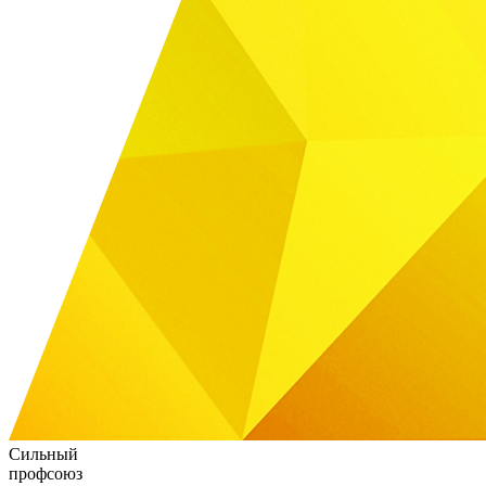
Сильный
Ч
профсоюз
с