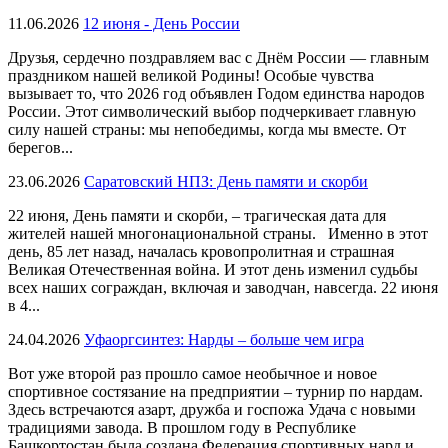
11.06.2026
12 июня - День России
Друзья, сердечно поздравляем вас с Днём России — главным
праздником нашей великой Родины! Особые чувства
вызывает то, что 2026 год объявлен Годом единства народов
России. Этот символический выбор подчеркивает главную
силу нашей страны: мы непобедимы, когда мы вместе. От
берегов...
23.06.2026
Саратовский НПЗ: День памяти и скорби
22 июня, День памяти и скорби, – трагическая дата для
жителей нашей многонациональной страны. Именно в этот
день, 85 лет назад, началась кровопролитная и страшная
Великая Отечественная война. И этот день изменил судьбы
всех наших сограждан, включая и заводчан, навсегда. 22 июня
в 4...
24.04.2026
Уфаоргсинтез: Нарды – больше чем игра
Вот уже второй раз прошло самое необычное и новое
спортивное состязание на предприятии – турнир по нардам.
Здесь встречаются азарт, дружба и госпожа Удача с новыми
традициями завода. В прошлом году в Республике
Башкортостан была создана Федерация спортивных нард и,