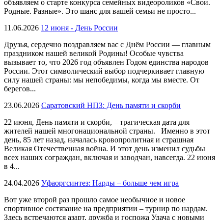
объявляем о старте конкурса семейных видеороликов «Свои.
Родные. Разные». Это шанс для вашей семьи не просто...
11.06.2026
12 июня - День России
Друзья, сердечно поздравляем вас с Днём России — главным
праздником нашей великой Родины! Особые чувства
вызывает то, что 2026 год объявлен Годом единства народов
России. Этот символический выбор подчеркивает главную
силу нашей страны: мы непобедимы, когда мы вместе. От
берегов...
23.06.2026
Саратовский НПЗ: День памяти и скорби
22 июня, День памяти и скорби, – трагическая дата для
жителей нашей многонациональной страны. Именно в этот
день, 85 лет назад, началась кровопролитная и страшная
Великая Отечественная война. И этот день изменил судьбы
всех наших сограждан, включая и заводчан, навсегда. 22 июня
в 4...
24.04.2026
Уфаоргсинтез: Нарды – больше чем игра
Вот уже второй раз прошло самое необычное и новое
спортивное состязание на предприятии – турнир по нардам.
Здесь встречаются азарт, дружба и госпожа Удача с новыми