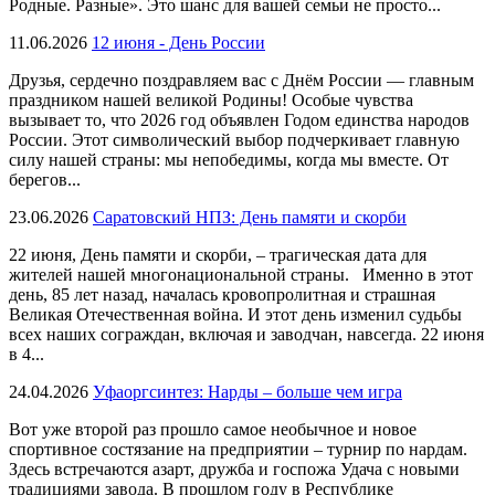
Родные. Разные». Это шанс для вашей семьи не просто...
11.06.2026
12 июня - День России
Друзья, сердечно поздравляем вас с Днём России — главным
праздником нашей великой Родины! Особые чувства
вызывает то, что 2026 год объявлен Годом единства народов
России. Этот символический выбор подчеркивает главную
силу нашей страны: мы непобедимы, когда мы вместе. От
берегов...
23.06.2026
Саратовский НПЗ: День памяти и скорби
22 июня, День памяти и скорби, – трагическая дата для
жителей нашей многонациональной страны. Именно в этот
день, 85 лет назад, началась кровопролитная и страшная
Великая Отечественная война. И этот день изменил судьбы
всех наших сограждан, включая и заводчан, навсегда. 22 июня
в 4...
24.04.2026
Уфаоргсинтез: Нарды – больше чем игра
Вот уже второй раз прошло самое необычное и новое
спортивное состязание на предприятии – турнир по нардам.
Здесь встречаются азарт, дружба и госпожа Удача с новыми
традициями завода. В прошлом году в Республике